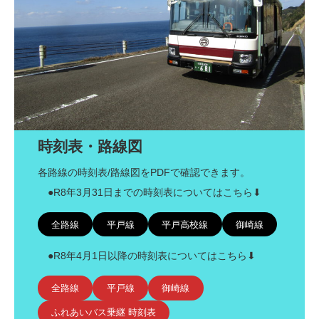
時刻表・路線図
各路線の時刻表/路線図をPDFで確認できます。
●R8年3月31日までの時刻表についてはこちら⬇︎
全路線
平戸線
平戸高校線
御崎線
●R8年4月1日以降の時刻表についてはこちら⬇︎
全路線
平戸線
御崎線
ふれあいバス乗継 時刻表