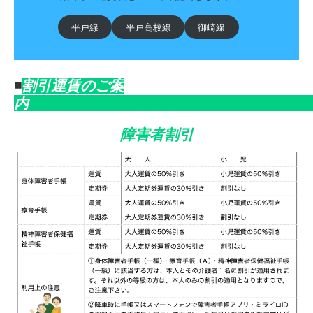
平戸線
平戸高校線
御崎線
◾️
割引運賃のご案
内
障害者割引