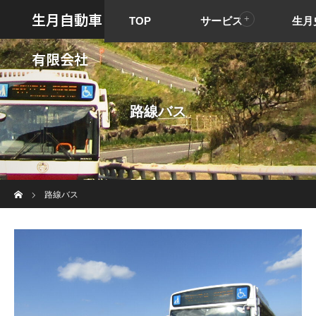
生月自動車
TOP
サービス
生月
有限会社
路線バス
ホーム
路線バス