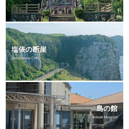
塩俵の断崖
Shiodawara Cliffs
島の館
Ikitsuki Museum