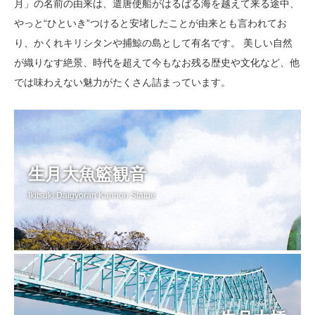
月」の名前の由来は、遣唐使船がはるばる海を越えて来る途中、
やっと“ひといき”つけると安堵したことが由来とも言われてお
り、かくれキリシタンや捕鯨の島として有名です。 美しい自然
が織りなす絶景、時代を超えて今もなお残る歴史や文化など、他
では味わえない魅力がたくさん詰まっています。
生月大魚籃観音
Ikitsuki Daigyoran Kannon Statue