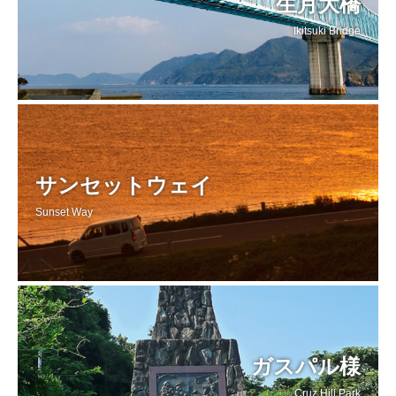
生月大橋
Ikitsuki Bridge
サンセットウェイ
Sunset Way
ガスパル様
Cruz Hill Park